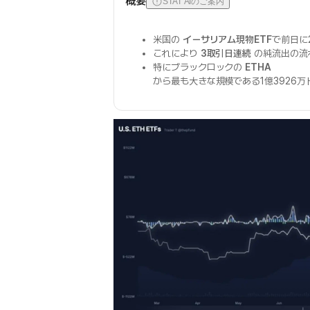
概要
STAT AIのご案内
米国の
イーサリアム現物ETF
で前日に
これにより
3取引日連続
の純流出の流
特にブラックロックの
ETHA
から最も大きな規模である1億3926