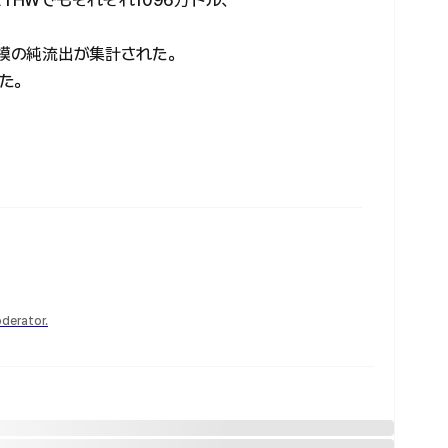
THWでもそれぞれ1096万ドル、
規模の純流出が集計された。
た。
derator.