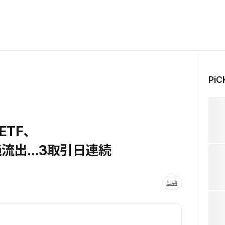
Pi
ETF、
純流出…3取引日連続
出典