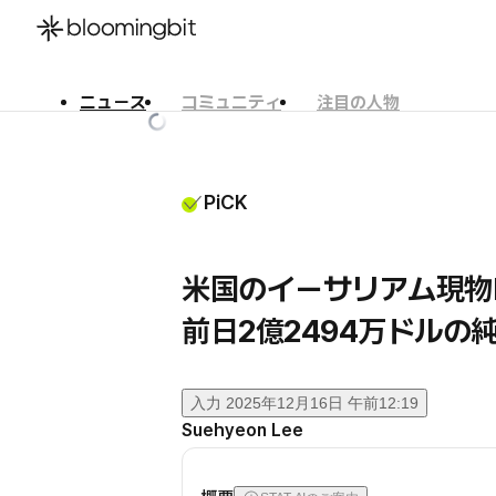
ニュース
コミュニティ
注目の人物
한국어
English
日本語
PiCK
米国のイーサリアム現物
前日2億2494万ドルの
入力
2025年12月16日 午前12:19
Suehyeon Lee