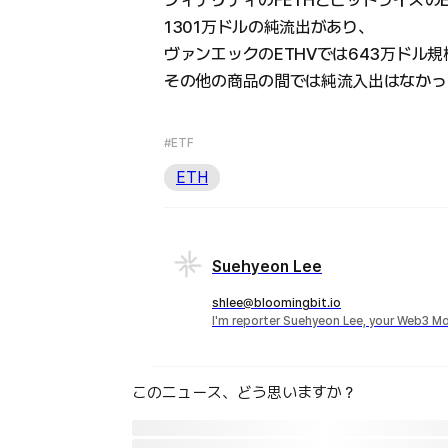
フィデリティのFETHとビットワイズのE
1301万ドルの純流出があり、
ヴァンエックのETHVでは643万ドル
その他の商品の間では純流入出はなかっ
#ETF
ETH
Suehyeon Lee
shlee@bloomingbit.io
I'm reporter Suehyeon Lee, your Web3 Mo
このニュース、どう思いますか？