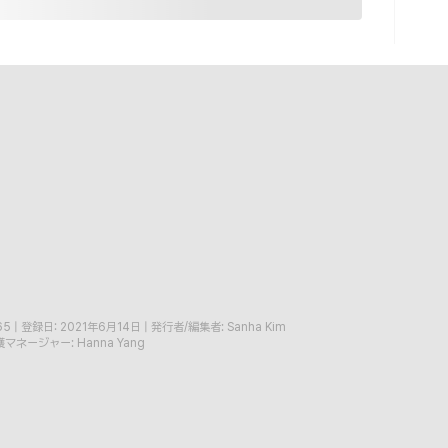
65
|
登録日: 2021年6月14日
|
発行者/編集者: Sanha Kim
マネージャー: Hanna Yang