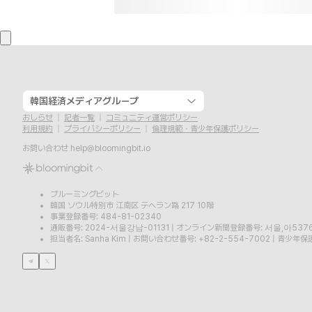
韓国経済メディアグループ
おしらせ
記者一覧
コミュニティ運営ポリシー
利用規約
プライバシーポリシー
倫理規範・青少年保護ポリシー
お問い合わせ
help@bloomingbit.io
ブルーミングビット
韓国 ソウル特別市 江南区 テヘラン路 217 10階
事業登録番号: 484-81-02340
通販番号: 2024-서울강남-01131
|
オンライン新聞登録番号: 서울,아537
担当者名: Sanha Kim
|
お問い合わせ番号: +82-2-554-7002
|
青少年保護