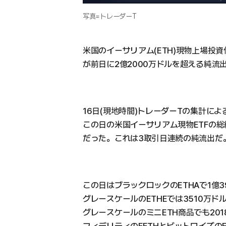
写真=トレーダーT
米国のイーサリアム(ETH)現物上場投資信
が前日に2億2000万ドルを超える純
16日(現地時間)トレーダーTの集計によ
この日の米国イーサリアム現物ETFの総純
だった。これは3取引日連続の純流出だ
この日はブラックロックのETHAで1億
グレースケールのETHEでは3510万ド
グレースケールのミニETH商品でも20