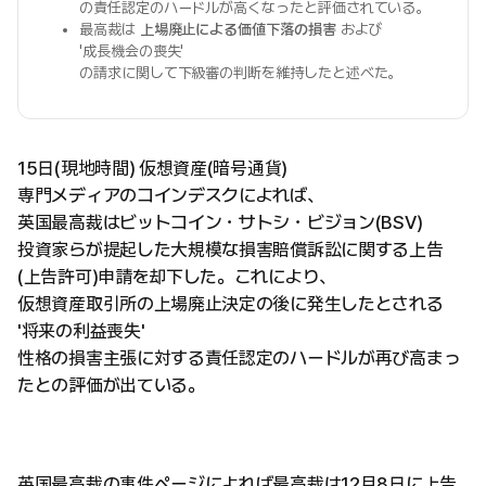
の責任認定のハードルが高くなったと評価されている。
最高裁は
上場廃止による価値下落の損害
および
'成長機会の喪失'
の請求に関して下級審の判断を維持したと述べた。
15日(現地時間) 仮想資産(暗号通貨)
専門メディアのコインデスクによれば、
英国最高裁はビットコイン・サトシ・ビジョン(BSV)
投資家らが提起した大規模な損害賠償訴訟に関する上告
(上告許可)申請を却下した。これにより、
仮想資産取引所の上場廃止決定の後に発生したとされる
'将来の利益喪失'
性格の損害主張に対する責任認定のハードルが再び高まっ
たとの評価が出ている。
英国最高裁の事件ページによれば最高裁は12月8日に上告