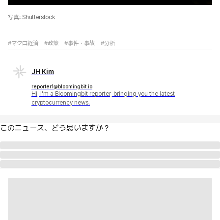
写真=Shutterstock
#マクロ経済
#政策
#事件・事故
#分析
JH Kim
reporter1@bloomingbit.io
Hi, I'm a Bloomingbit reporter, bringing you the latest
cryptocurrency news.
このニュース、どう思いますか？