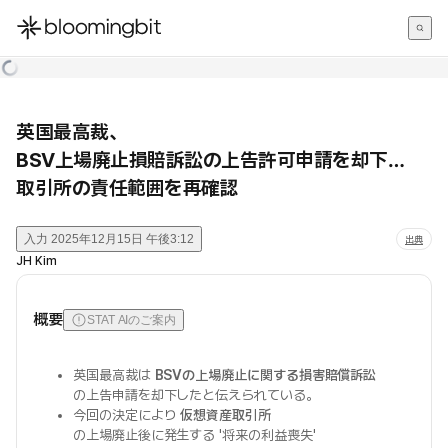
한국어
English
日本語
英国最高裁、
BSV上場廃止損賠訴訟の上告許可申請を却下…
取引所の責任範囲を再確認
入力
2025年12月15日 午後3:12
出典
JH Kim
概要
STAT AIのご案内
英国最高裁は
BSVの上場廃止に関する損害賠償訴訟
の上告申請を却下したと伝えられている。
今回の決定により
仮想資産取引所
の上場廃止後に発生する '将来の利益喪失'