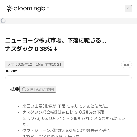
한국어
English
日本語
ニューヨーク株式市場、下落に転じる…
ナスダック 0.38%↓
入力
2025年12月15日 午前10:21
出典
JH Kim
概要
STAT AIのご案内
米国の主要3指数が
下落
を示していると伝えた。
ナスダック総合指数は前日比で
0.38%の下落
により23,106.40ポイントで取引されていると明らかにし
た。
ダウ・ジョーンズ指数とS&P500指数もそれぞれ
0.12%
、
0.14%の下落
と伝えた。