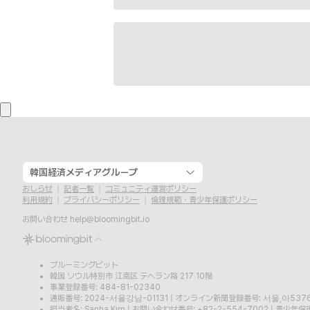
韓国経済メディアグループ
おしらせ
記者一覧
コミュニティ運営ポリシー
利用規約
プライバシーポリシー
倫理規範・青少年保護ポリシー
お問い合わせ
help@bloomingbit.io
ブルーミングビット
韓国 ソウル特別市 江南区 テヘラン路 217 10階
事業登録番号: 484-81-02340
通販番号: 2024-서울강남-01131
|
オンライン新聞登録番号: 서울,아537
担当者名: Sanha Kim
|
お問い合わせ番号: +82-2-554-7002
|
青少年保護