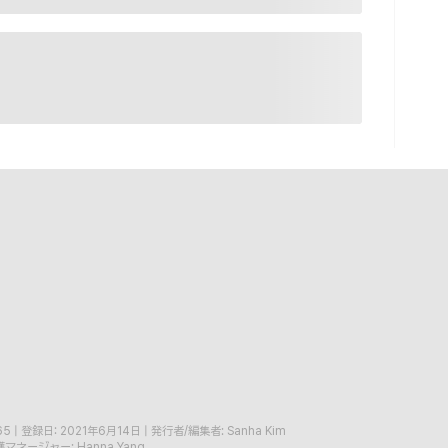
65
|
登録日: 2021年6月14日
|
発行者/編集者: Sanha Kim
マネージャー: Hanna Yang