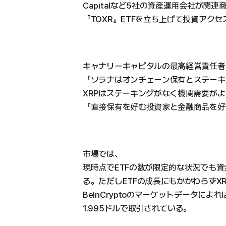
Capitalなど5社の資産運用会社が関連
『TOXR』ETFを立ち上げて投資アク
キャナリーキャピタルの最高経営責任者
「ソラナはオンチェーン保有とステーキ
XRPはステーキングがなく機関需要が
「直接保有を好む投資家と金融商品を好
市場では、
現時点でETFの数が限定的な状況でも
る。ただしETFの成長にもかかわらずX
BeInCryptoのマーケットデータによ
1.995ドルで取引されている。