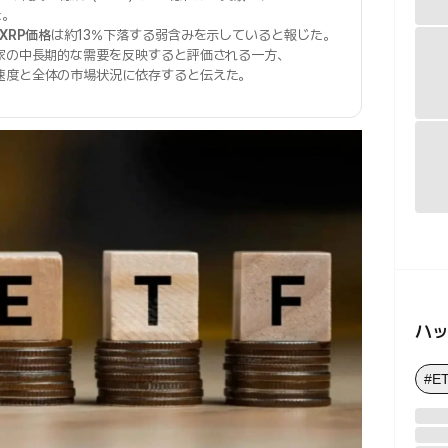
た。
XRP価格
は約13%下落する弱含みを示していると報じた。
家の中長期的な需要を反映すると評価される一方、
速度と全体の市場状況に依存すると伝えた。
ハ
#E