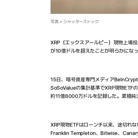
写真 = シャッターストック
XRP（エックスアールピー）現物上場投
が10億ドルを超えたことが明らかにな
15日、暗号資産専門メディアBeInCryp
SoSoValueの集計基準でXRP現物E
約11億8000万ドルを記録した。累積純
XRP現物ETFはローンチ以来、途切れな
Franklin Templeton、Bitwise、Canar