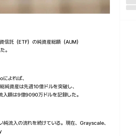
資信託（ETF）の純資産総額（AUM）
った。
toによれば、
TFの総純資産は先週10億ドルを突破し、
流入額は9億9090万ドルを記録した。
い純流入の流れを続けている。現在、Grayscale、
y