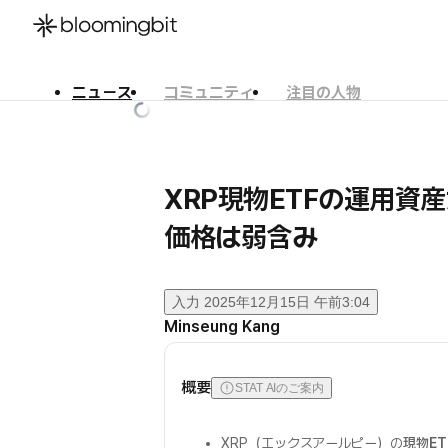
ニュース
コミュニティ
注目の人物
한국어
English
日本語
XRP現物ETFの運用資
価格は弱含み
入力
2025年12月15日 午前3:04
Minseung Kang
概要
STAT AIのご案内
XRP（エックスアールピー）の
現物ET