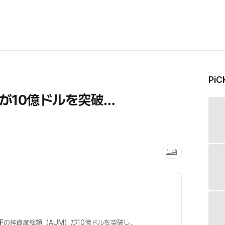
Pi
産が10億ドルを突破…
出典
F
の純資産総額（AUM）が10億ドルを突破し、