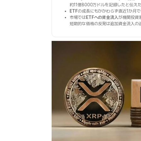
約11億8000万ドルを記録したと伝え
ETF
の成長にもかかわらず直近1か月で
市場では
ETFへの資金流入
が機関投資
短期的な価格の反発は追加資金流入の