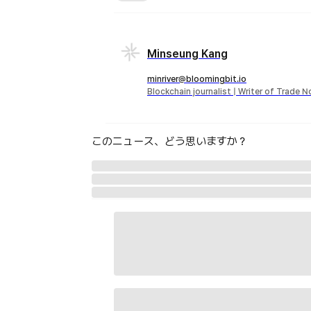
Minseung Kang
minriver@bloomingbit.io
Blockchain journalist | Writer of Trade 
このニュース、どう思いますか？