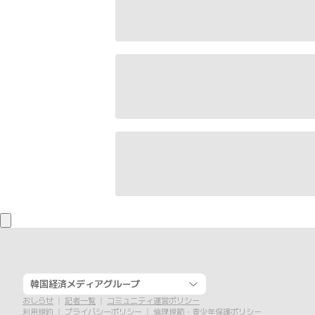
韓国経済メディアグループ
おしらせ
記者一覧
コミュニティ運営ポリシー
利用規約
プライバシーポリシー
倫理規範・青少年保護ポリシー