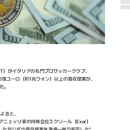
DT）がイタリアの名門プロサッカークラブ、
0億ユーロ（約1兆ウォン）以上の買収提案が、
た。
によると、
アニェッリ家の持株会社エクソール（Exor）
出した非公式の買収提案を満場一致で拒否した"