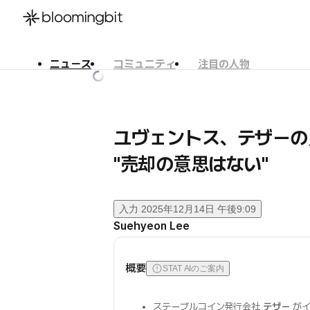
ニュース
コミュニティ
注目の人物
한국어
English
日本語
ユヴェントス、テザーの
"売却の意思はない"
入力
2025年12月14日 午後9:09
Suehyeon Lee
概要
STAT AIのご案内
ステーブルコイン発行会社
テザー
がイ