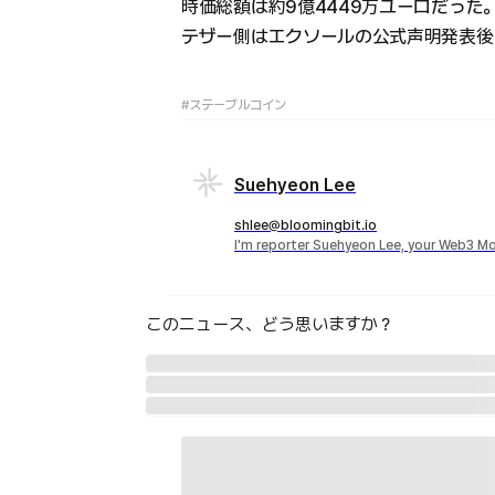
時価総額は約9億4449万ユーロだった
テザー側はエクソールの公式声明発表後
#ステーブルコイン
Suehyeon Lee
shlee@bloomingbit.io
I'm reporter Suehyeon Lee, your Web3 Mo
このニュース、どう思いますか？