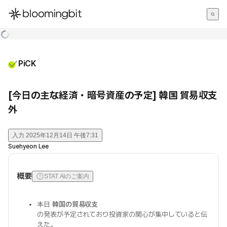
한국어
English
日本語
PiCK
[今日の主な経済・暗号資産の予定] 韓国 貿易収支
外
入力
2025年12月14日 午後7:31
Suehyeon Lee
概要
STAT AIのご案内
本日
韓国の貿易収支
の発表が予定されており投資家の関心が集中していると伝
えた。