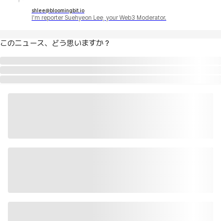
shlee@bloomingbit.io
I'm reporter Suehyeon Lee, your Web3 Moderator.
このニュース、どう思いますか？