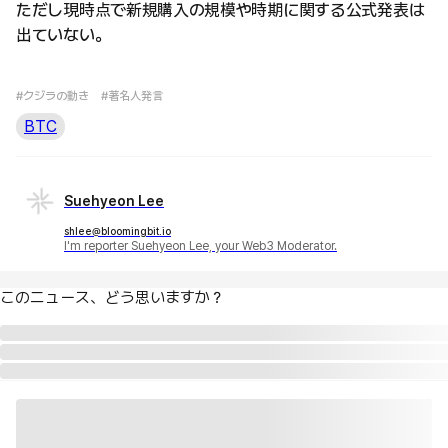
ただし現時点で新規購入の規模や時期に関する公式発表は
出ていない。
#クジラの動き
#著名人発言
BTC
Suehyeon Lee
shlee@bloomingbit.io
I'm reporter Suehyeon Lee, your Web3 Moderator.
このニュース、どう思いますか？