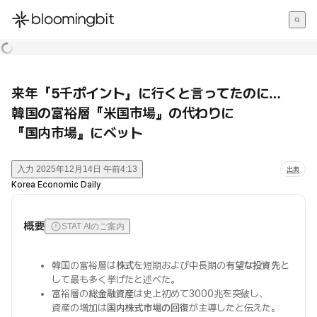
한국어
English
日本語
来年「5千ポイント」に行くと言ってたのに…
韓国の富裕層『米国市場』の代わりに
『国内市場』にベット
入力
2025年12月14日 午前4:13
出典
Korea Economic Daily
概要
STAT AIのご案内
韓国の富裕層は
株式
を短期および中長期の
有望な投資先
と
して最も多く挙げたと述べた。
富裕層の
総金融資産
は史上初めて3000兆を突破し、
資産の増加は
国内株式市場の回復
が主導したと伝えた。