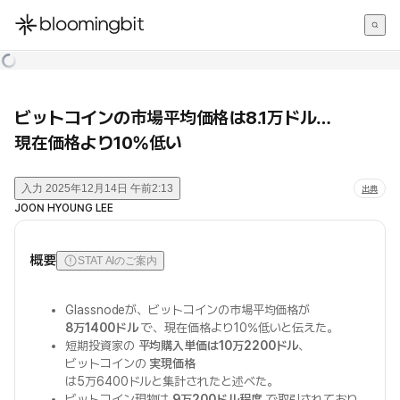
한국어
English
日本語
ビットコインの市場平均価格は8.1万ドル…
現在価格より10%低い
入力
2025年12月14日 午前2:13
出典
JOON HYOUNG LEE
概要
STAT AIのご案内
Glassnodeが、ビットコインの市場平均価格が
8万1400ドル
で、現在価格より10%低いと伝えた。
短期投資家の
平均購入単価は10万2200ドル
、
ビットコインの
実現価格
は5万6400ドルと集計されたと述べた。
ビットコイン現物は
9万200ドル程度
で取引されており、