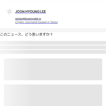
JOON HYOUNG LEE
gilson@bloomingbit.io
Crypto Journalist based in Seoul
このニュース、どう思いますか？