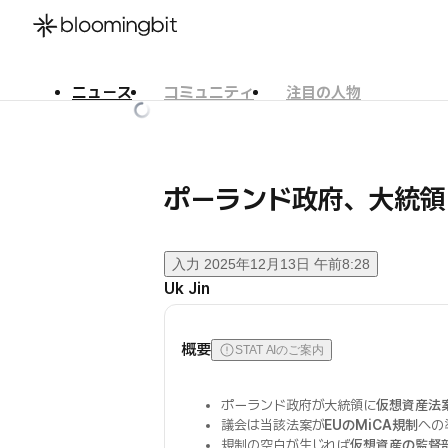
ニュース
コミュニティ
注目の人物
한국어
English
日本語
ポーランド政府、大統領
入力
2025年12月13日 午前8:28
Uk Jin
概要
STAT AIのご案内
ポーランド政府が大統領に
仮想資産法
議会は当該法案が
EUのMiCA規制
への
規制の空白が生じれば
仮想資産の監督