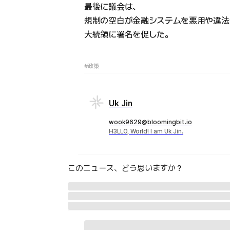
最後に議会は、
規制の空白が金融システムを悪用や違法
大統領に署名を促した。
#政策
Uk Jin
wook9629@bloomingbit.io
H3LLO, World! I am Uk Jin.
このニュース、どう思いますか？