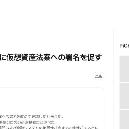
Pi
に仮想資産法案への署名を促す
出典
案
への署名を改めて要請したと伝えた。
準拠のための必須措置だと述べた。
部門および金融システムの脆弱性
が高まる可能性があると伝