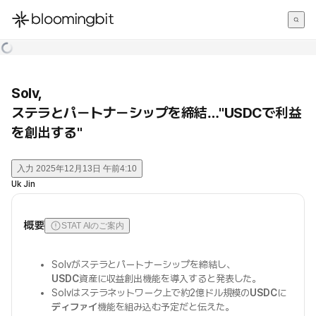
한국어
English
日本語
Solv,
ステラとパートナーシップを締結…"USDCで利益
を創出する"
入力
2025年12月13日 午前4:10
Uk Jin
概要
STAT AIのご案内
Solvがステラとパートナーシップを締結し、
USDC
資産に収益創出機能を導入すると発表した。
Solvはステラネットワーク上で約2億ドル規模の
USDC
に
ディファイ
機能を組み込む予定だと伝えた。