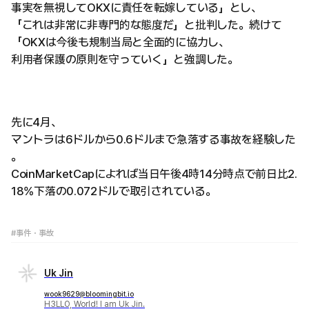
事実を無視してOKXに責任を転嫁している」とし、
「これは非常に非専門的な態度だ」と批判した。続けて
「OKXは今後も規制当局と全面的に協力し、
利用者保護の原則を守っていく」と強調した。
先に4月、
マントラは6ドルから0.6ドルまで急落する事故を経験した
。
CoinMarketCapによれば当日午後4時14分時点で前日比2.
18%下落の0.072ドルで取引されている。
#事件・事故
Uk Jin
wook9629@bloomingbit.io
H3LLO, World! I am Uk Jin.