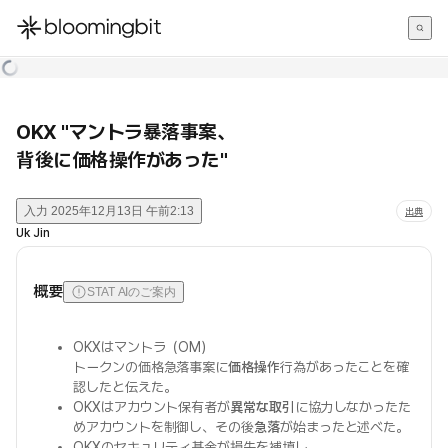
한국어
English
日本語
OKX "マントラ暴落事案、
背後に価格操作があった"
入力
2025年12月13日 午前2:13
出典
Uk Jin
概要
STAT AIのご案内
OKXはマントラ（OM）
トークンの価格急落事案に
価格操作
行為があったことを確
認したと伝えた。
OKXはアカウント保有者が
異常な取引
に協力しなかったた
めアカウントを制御し、その後
急落
が始まったと述べた。
OKXのセキュリティ基金が損失を補填し、