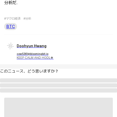
分析だ.
#マクロ経済
#分析
BTC
Doohyun Hwang
cow5361@bloomingbit.io
KEEP CALM AND HODL🍀
このニュース、どう思いますか？