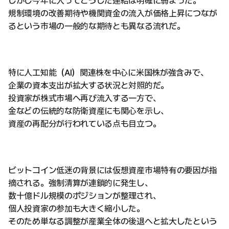
しかし今年に入ってこうした連結は明確に弱まった。
規制環境の改善期待や機関資金の流入が価格上昇につなが
るという市場の一般的な期待とも異なる流れだ。
特に人工知能（AI）関連株を中心に米国株が強含みで、
企業の資本支出が拡大する状況と対照的だ。
投資家が株式市場へ再び流入する一方で、
金などの伝統的な防衛資産にも関心を示し、
資産の再配分が行われている点も目立つ。
ビットコイン低迷の背景には仮想資産市場特有の要因が指
摘される。強制清算が連鎖的に発生し、
数十億ドル規模のポジションが整理され、
個人投資家の参加も大きく縮小した。
そのため単なる調整が産業全体の後退へと拡大したという