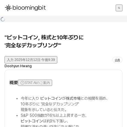
한국어
English
日本語
"ビットコイン, 株式と10年ぶりに
'完全なデカップリング'"
入力
2025年12月12日 午後9:39
出典
Doohyun Hwang
概要
STAT AIのご案内
今年に入り
ビットコイン
が
株式市場
との相関を弱め、
10年ぶりに '完全なデカップリング'
現象を示していると伝えた。
S&P 500指数が16%以上上昇する一方、
ビットコイン
は約3%下落し、
明確な流れの違いが生じたと報じた。