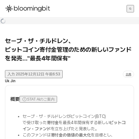
한국어
English
日本語
セーブ・ザ・チルドレン、
ビットコイン寄付金管理のための新しいファンド
を発売…"最長4年間保有"
入力
2025年12月12日 午前6:53
出典
Uk Jin
概要
STAT AIのご案内
セーブ・ザ・チルドレンがビットコイン(BTC)
で受け取った
寄付金
を最長4年間保有する新しい
ビットコ
イン・ファンド
を立ち上げたと発表した。
このファンドは
寄付金の価値の最大化
を目標とし、