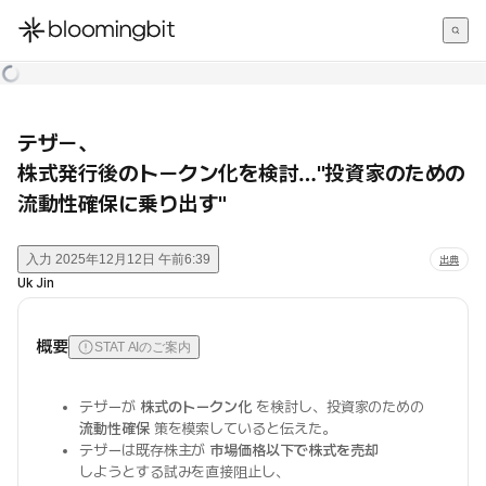
한국어
English
日本語
テザー、
株式発行後のトークン化を検討…"投資家のための
流動性確保に乗り出す"
入力
2025年12月12日 午前6:39
出典
Uk Jin
概要
STAT AIのご案内
テザーが
株式のトークン化
を検討し、投資家のための
流動性確保
策を模索していると伝えた。
テザーは既存株主が
市場価格以下で株式を売却
しようとする試みを直接阻止し、