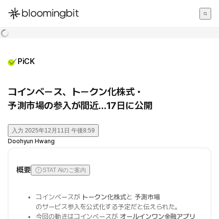
한국어
English
日本語
PiCK
コインベース、トークン化株式・
予測市場の参入が間近…17日に公開
入力
2025年12月11日 午後8:59
Doohyun Hwang
概要
STAT AIのご案内
コインベースが
トークン化株式
と
予測市場
のサービス参入を公式化する予定だと伝えられた。
今回の動きはコインベースが
オールインワン金融アプリ