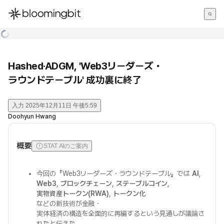
한국어
English
日本語
Hashed·ADGM, 'Web3リーダーズ・
ラウンドテーブル' 成功裏に終了
入力
2025年12月11日 午後5:59
Doohyun Hwang
概要
STAT AIのご案内
今回の『Web3リーダーズ・ラウンドテーブル』では
AI
,
Web3
,
ブロックチェーン
,
ステーブルコイン
,
実物資産トークン(RWA)
,
トークン化
などの新技術が金融・
実体経済の構造を全面的に再編するという見通しが議論さ
れたと伝えた。