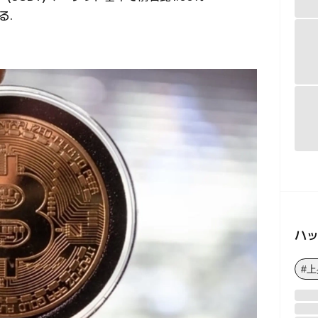
る.
ハ
#