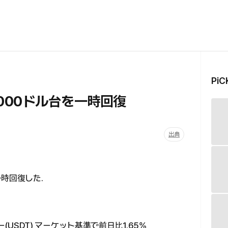
Pi
1,000ドル台を一時回復
出典
一時回復した.
ザー(USDT) マーケット基準で前日比1.65%