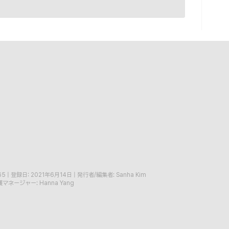
65
|
登録日: 2021年6月14日
|
発行者/編集者: Sanha Kim
マネージャー: Hanna Yang