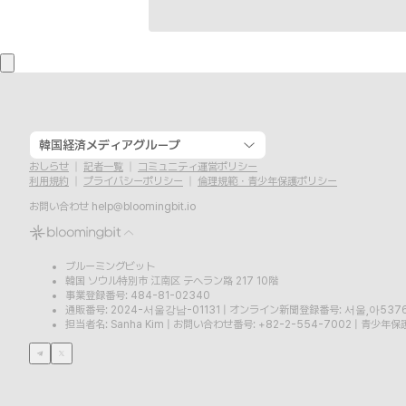
韓国経済メディアグループ
おしらせ
記者一覧
コミュニティ運営ポリシー
利用規約
プライバシーポリシー
倫理規範・青少年保護ポリシー
お問い合わせ
help@bloomingbit.io
ブルーミングビット
韓国 ソウル特別市 江南区 テヘラン路 217 10階
事業登録番号: 484-81-02340
通販番号: 2024-서울강남-01131
|
オンライン新聞登録番号: 서울,아537
担当者名: Sanha Kim
|
お問い合わせ番号: +82-2-554-7002
|
青少年保護