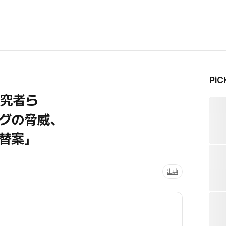
Pi
研究者ら
グの脅威、
替案」
出典