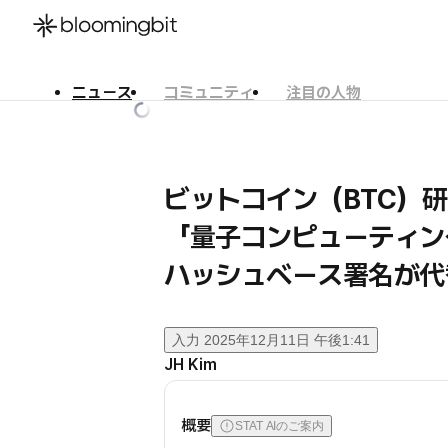
ニュース
コミュニティ
注目の人物
한국어
English
日本語
ビットコイン（BTC）
「量子コンピューティン
ハッシュベース署名が代
入力
2025年12月11日 午後1:41
JH Kim
概要
STAT AIのご案内