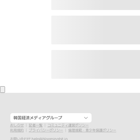
韓国経済メディアグループ
おしらせ
記者一覧
コミュニティ運営ポリシー
利用規約
プライバシーポリシー
倫理規範・青少年保護ポリシー
お問い合わせ
help@bloomingbit.io