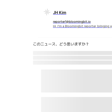
JH Kim
reporter1@bloomingbit.io
Hi, I'm a Bloomingbit reporter, bringing
このニュース、どう思いますか？