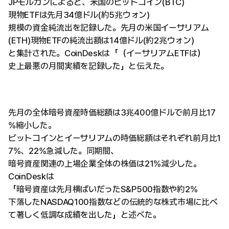
JPモルガンによると、米国のビットコイン(BTC)
現物ETFは先月34億ドル(約5兆ウォン)
規模の資金純流出を記録した。先月の米国イーサリアム
(ETH)現物ETFの純流出額は14億ドル(約2兆ウォン)
と集計された。CoinDeskは「（イーサリアムETFは）
史上最悪の月間実績を記録した」と伝えた。
先月の全体暗号資産時価総額は3兆400億ドルで前月比17
%縮小した。
ビットコインとイーサリアムの時価総額はそれぞれ前月比1
7%、22%急減した。同期間、
暗号資産関連の上場企業全体の株価は21%減少した。
CoinDeskは
「暗号資産は先月横ばいだったS&P500指数や約2%
下落したNASDAQ100指数などの伝統的な株式市場に比べ
て著しく低調な成績を出した」と述べた。