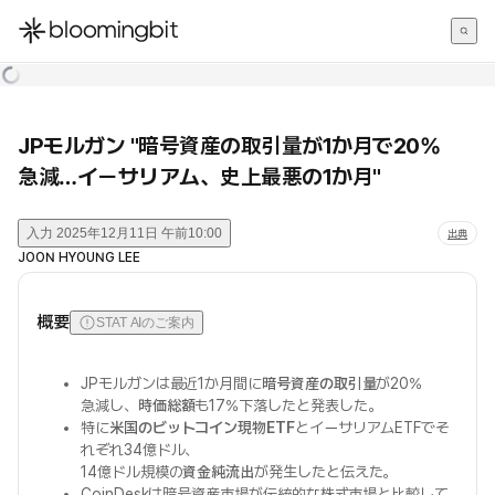
한국어
English
日本語
JPモルガン "暗号資産の取引量が1か月で20%
急減…イーサリアム、史上最悪の1か月"
入力
2025年12月11日 午前10:00
出典
JOON HYOUNG LEE
概要
STAT AIのご案内
JPモルガンは最近1か月間に
暗号資産の取引量
が20%
急減し、
時価総額
も17%下落したと発表した。
特に
米国のビットコイン現物ETF
とイーサリアムETFでそ
れぞれ34億ドル、
14億ドル規模の
資金純流出
が発生したと伝えた。
CoinDeskは暗号資産市場が伝統的な株式市場と比較して