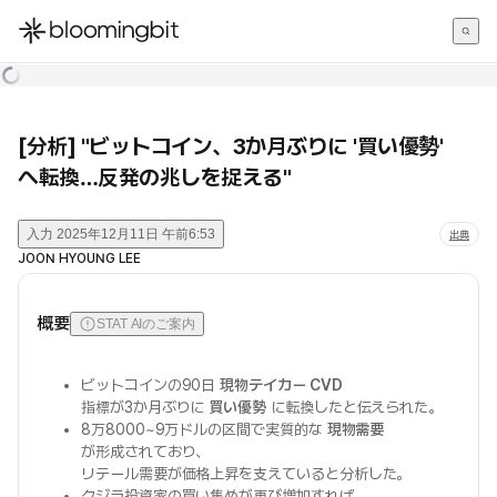
한국어
English
日本語
[分析] "ビットコイン、3か月ぶりに '買い優勢'
へ転換…反発の兆しを捉える"
入力
2025年12月11日 午前6:53
出典
JOON HYOUNG LEE
概要
STAT AIのご案内
ビットコインの90日
現物テイカー CVD
指標が3か月ぶりに
買い優勢
に転換したと伝えられた。
8万8000~9万ドルの区間で実質的な
現物需要
が形成されており、
リテール需要が価格上昇を支えていると分析した。
クジラ投資家の買い集めが再び増加すれば、