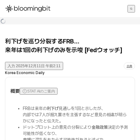
한국어
English
日本語
利下げを巡り分裂するFRB…
来年は1回の利下げのみを示唆 [Fedウォッチ]
入力
2025年12月11日 午前2:11
出典
Korea Economic Daily
概要
STAT AIのご案内
FRBは来年の
利下げ
見通しを1回と示したが、
内部では7人が据え置きを主張するなど意見の相違が明ら
かになったと伝えた。
ドットプロット上の意見の分裂により
金融政策
決定の予測
可能性が低くなり、
市場
に混乱をもたらす可能性があると述べた。