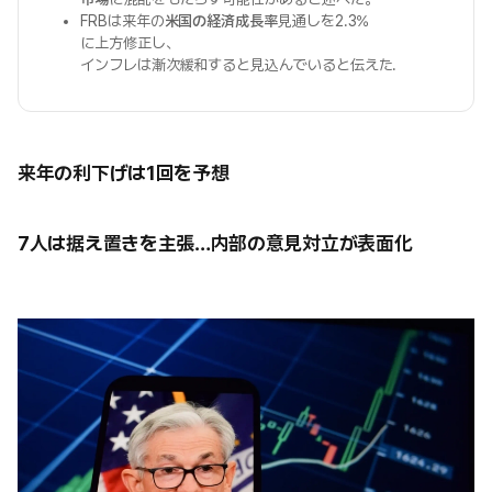
FRBは来年の
米国の経済成長率
見通しを2.3%
に上方修正し、
インフレは漸次緩和すると見込んでいると伝えた.
来年の利下げは1回を予想
7人は据え置きを主張…内部の意見対立が表面化