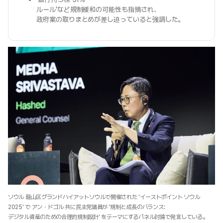
ルール'など規制緩和の可能性も指摘され、
政府案の取りまとめが差し迫っていると強調した。
ソウル 龍山区グランドハイアットソウルで開催された 'イーストポイント ソウル
2025' で アン・ドゴル 共に民主党議員が '規制と成長のバランス:
デジタル資産のための合理的規制設計' をテーマにするパネル討論で発言している。