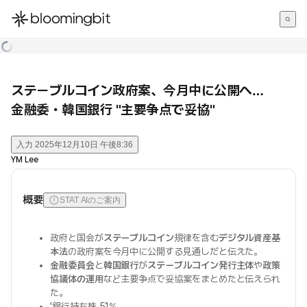
한국어
English
日本語
ステーブルコイン政府案、今月中に公開へ…
金融委・韓国銀行 "主要争点で妥協"
入力
2025年12月10日 午後8:36
YM Lee
概要
STAT AIのご案内
政府と国会が
ステーブルコイン
規律を含む
デジタル資産基
本法
の政府案を今月中に公開する見通しだと伝えた。
金融委員会
と
韓国銀行
が
ステーブルコイン発行主体
や
政策
協議体の運用
など主要争点で妥協案をまとめたと伝えられ
た。
'銀行持ち株 51%