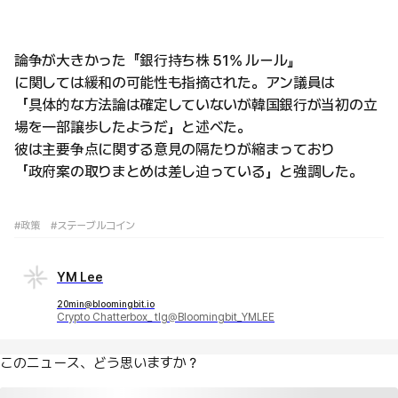
論争が大きかった『銀行持ち株 51% ルール』
に関しては緩和の可能性も指摘された。アン議員は
「具体的な方法論は確定していないが韓国銀行が当初の立
場を一部譲歩したようだ」と述べた。
彼は主要争点に関する意見の隔たりが縮まっており
「政府案の取りまとめは差し迫っている」と強調した。
#政策
#ステーブルコイン
YM Lee
20min@bloomingbit.io
Crypto Chatterbox_ tlg@Bloomingbit_YMLEE
このニュース、どう思いますか？