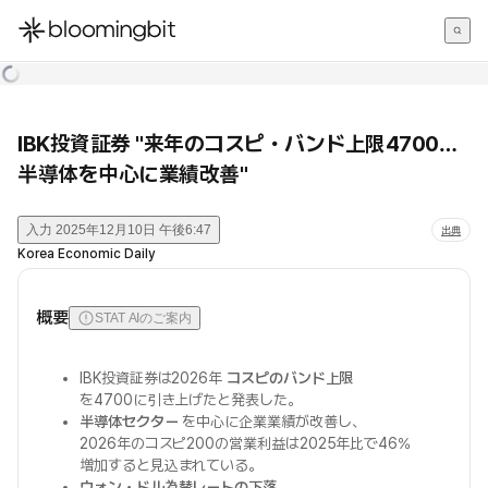
한국어
English
日本語
IBK投資証券 "来年のコスピ・バンド上限4700…
半導体を中心に業績改善"
入力
2025年12月10日 午後6:47
出典
Korea Economic Daily
概要
STAT AIのご案内
IBK投資証券は2026年
コスピのバンド上限
を4700に引き上げたと発表した。
半導体セクター
を中心に企業業績が改善し、
2026年のコスピ200の営業利益は2025年比で46%
増加すると見込まれている。
ウォン・ドル為替レートの下落