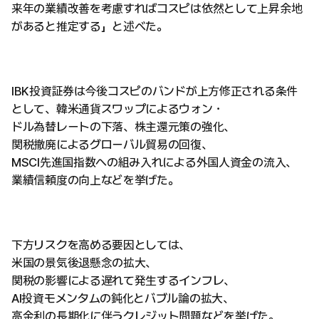
来年の業績改善を考慮すればコスピは依然として上昇余地
があると推定する」と述べた。
IBK投資証券は今後コスピのバンドが上方修正される条件
として、韓米通貨スワップによるウォン・
ドル為替レートの下落、株主還元策の強化、
関税撤廃によるグローバル貿易の回復、
MSCI先進国指数への組み入れによる外国人資金の流入、
業績信頼度の向上などを挙げた。
下方リスクを高める要因としては、
米国の景気後退懸念の拡大、
関税の影響による遅れて発生するインフレ、
AI投資モメンタムの鈍化とバブル論の拡大、
高金利の長期化に伴うクレジット問題などを挙げた。