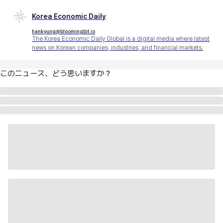
Korea Economic Daily
hankyung@bloomingbit.io
The Korea Economic Daily Global is a digital media where latest
news on Korean companies, industries, and financial markets.
このニュース、どう思いますか？