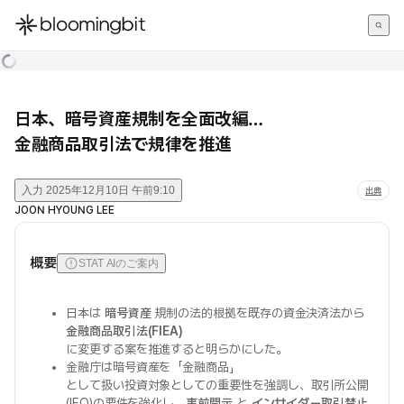
한국어
English
日本語
日本、暗号資産規制を全面改編…
金融商品取引法で規律を推進
入力
2025年12月10日 午前9:10
出典
JOON HYOUNG LEE
概要
STAT AIのご案内
日本は
暗号資産
規制の法的根拠を既存の資金決済法から
金融商品取引法(FIEA)
に変更する案を推進すると明らかにした。
金融庁は暗号資産を「金融商品」
として扱い投資対象としての重要性を強調し、取引所公開
(IEO)の要件を強化し、
事前開示
と
インサイダー取引禁止