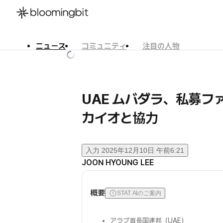
ニュース
コミュニティ
注目の人物
한국어
English
日本語
UAE ムバダラ、私募
カイオと協力
入力
2025年12月10日 午前6:21
JOON HYOUNG LEE
概要
STAT AIのご案内
アラブ首長国連邦（UAE）