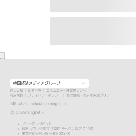
韓国経済メディアグループ
おしらせ
記者一覧
コミュニティ運営ポリシー
利用規約
プライバシーポリシー
倫理規範・青少年保護ポリシー
お問い合わせ
help@bloomingbit.io
ブルーミングビット
韓国 ソウル特別市 江南区 テヘラン路 217 10階
事業登録番号: 484-81-02340