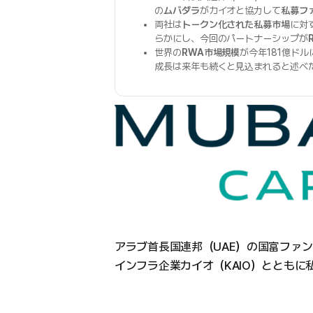
の
ムバダラ
がカイオと協力して
私募フ
両社は
トークン化された私募市場
に対
らかにし、今回のパートナーシップが
世界の
RWA市場規模
が今年181億ド
成長は来年も続くと見込まれると述べ
アラブ首長国連邦（UAE）の国富ファ
インフラ企業カイオ（KAIO）ととも