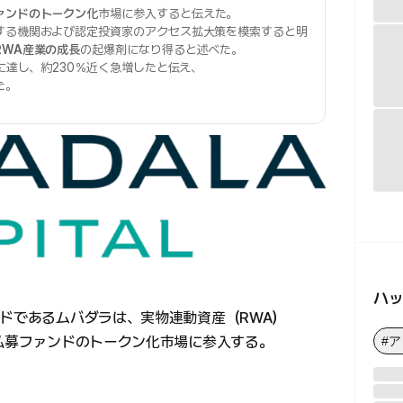
ァンドのトークン化
市場に参入すると伝えた。
する機関および認定投資家のアクセス拡大策を模索すると明
RWA産業の成長
の起爆剤になり得ると述べた。
ルに達し、約230％近く急増したと伝え、
た。
ハ
ンドであるムバダラは、実物連動資産（RWA）
に私募ファンドのトークン化市場に参入する。
#