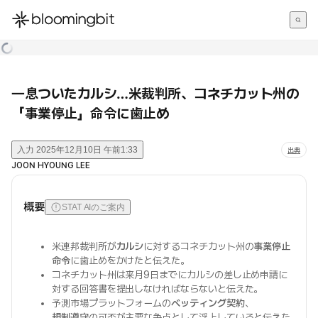
한국어
English
日本語
一息ついたカルシ…米裁判所、コネチカット州の
「事業停止」命令に歯止め
入力
2025年12月10日 午前1:33
出典
JOON HYOUNG LEE
概要
STAT AIのご案内
米連邦裁判所が
カルシ
に対するコネチカット州の
事業停止
命令
に歯止めをかけたと伝えた。
コネチカット州は来月9日までにカルシの差し止め申請に
対する回答書を提出しなければならないと伝えた。
予測市場プラットフォームの
ベッティング契約
、
規制遵守
の可否が主要な争点として浮上していると伝えた