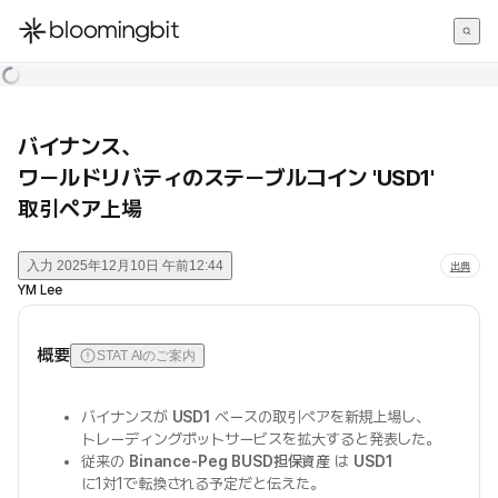
한국어
English
日本語
バイナンス、
ワールドリバティのステーブルコイン 'USD1'
取引ペア上場
入力
2025年12月10日 午前12:44
出典
YM Lee
概要
STAT AIのご案内
バイナンスが
USD1
ベースの取引ペアを新規上場し、
トレーディングボットサービスを拡大すると発表した。
従来の
Binance-Peg BUSD担保資産
は
USD1
に1対1で転換される予定だと伝えた。