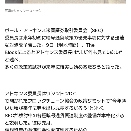
写真=シャッターストック
ポール・アトキンス米国証券取引委員会（SEC）
委員長は来年初めに暗号通貨政策の優先事項に対する迅速
な対処を予告した。9日（現地時間）、The
Blockによるとアトキンス委員長は"まだ何も見ていない"
と述べ、
多くの政策的試みが来年に結実し始めるだろうと語った。
アトキンス委員長はワシントンD.C.
で開かれたブロックチェーン協会の政策サミットで"今年蒔
いた種が来年に芽を出し成長するだろう"と述べ、
SECが検討中の各種暗号通貨関連制度の整備が本格化する
と説明した。彼は先月、
仮想資産の有価証券性を区別するための