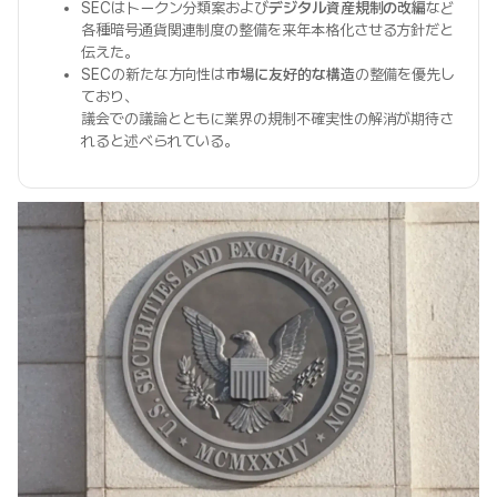
SECはトークン分類案および
デジタル資産規制の改編
など
各種暗号通貨関連制度の整備を来年本格化させる方針だと
伝えた。
SECの新たな方向性は
市場に友好的な構造
の整備を優先し
ており、
議会での議論とともに業界の規制不確実性の解消が期待さ
れると述べられている。