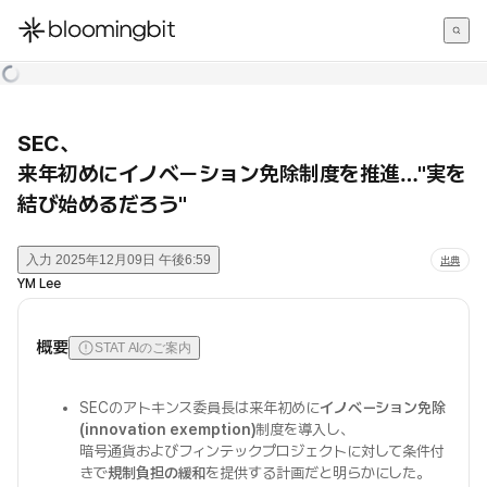
한국어
English
日本語
SEC、
来年初めにイノベーション免除制度を推進…"実を
結び始めるだろう"
入力
2025年12月09日 午後6:59
出典
YM Lee
概要
STAT AIのご案内
SECのアトキンス委員長は来年初めに
イノベーション免除
(innovation exemption)
制度を導入し、
暗号通貨およびフィンテックプロジェクトに対して条件付
きで
規制負担の緩和
を提供する計画だと明らかにした。