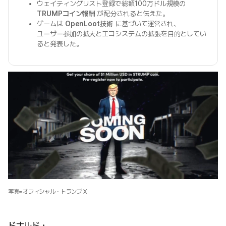
ウェイティングリスト登録で総額100万ドル規模の
TRUMPコイン報酬
が配分されると伝えた。
ゲームは
OpenLoot技術
に基づいて運営され、
ユーザー参加の拡大とエコシステムの拡張を目的としてい
ると発表した。
写真=オフィシャル・トランプ X
ドナルド・