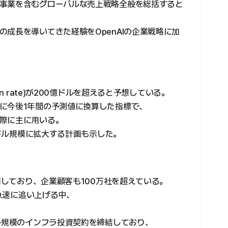
事業を含むグローバルな売上戦略全般を総括すると
成長を導いてきた経験をOpenAIの企業戦略に加
n rate)が200億ドルを超えると予想している。
に今後1年間の予測値に換算した指標で、
際に主に用いる。
億ドル規模に拡大する計画も示した。
利用しており、企業顧客も100万社を超えている。
合が急速に追い上げる中、
。
ドル規模のインフラ投資契約を締結しており、