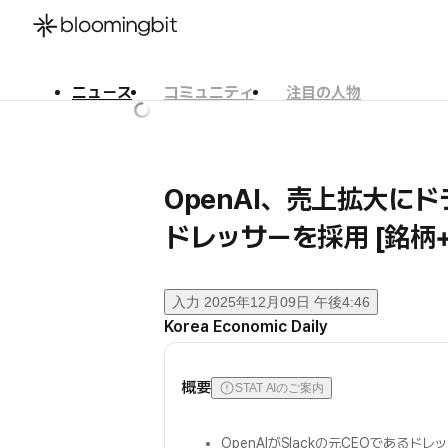
ニュース
コミュニティ
注目の人物
한국어
English
日本語
OpenAI、売上拡大にド
ドレッサーを採用 [銘柄+
入力
2025年12月09日 午後4:46
Korea Economic Daily
概要
STAT AIのご案内
OpenAIがSlackの元CEOであるドレ