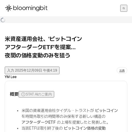
한국어
English
日本語
米資産運用会社、'ビットコイン
アフターダークETF'を提案…
夜間の価格変動のみを狙う
入力
2025年12月09日 午後4:19
出典
YM Lee
概要
STAT AIのご案内
米国の資産運用会社タイダル・トラストが
ビットコイン
を時間外取引の時間帯のみ保有する新しい構造の
アフターダークETF
の上場を提案したと発表した。
当該ETFは取引終了後の
ビットコイン価格の変動