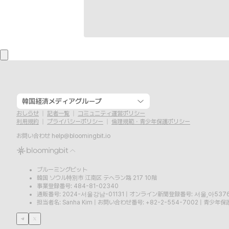
韓国経済メディアグループ
おしらせ
記者一覧
コミュニティ運営ポリシー
利用規約
プライバシーポリシー
倫理規範・青少年保護ポリシー
お問い合わせ
help@bloomingbit.io
ブルーミングビット
韓国 ソウル特別市 江南区 テヘラン路 217 10階
事業登録番号: 484-81-02340
通販番号: 2024-서울강남-01131
|
オンライン新聞登録番号: 서울,아537
担当者名: Sanha Kim
|
お問い合わせ番号: +82-2-554-7002
|
青少年保護