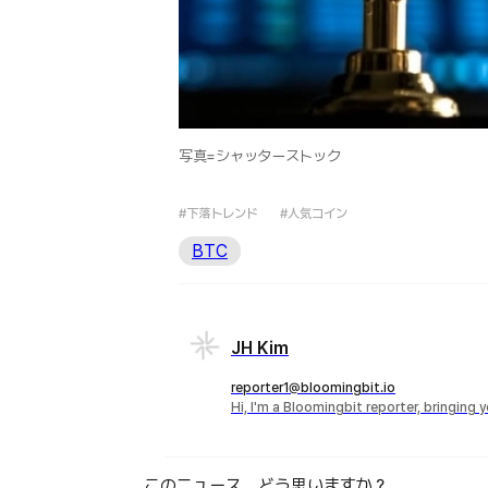
写真=シャッターストック
#下落トレンド
#人気コイン
BTC
JH Kim
reporter1@bloomingbit.io
Hi, I'm a Bloomingbit reporter, bringing
このニュース、どう思いますか？