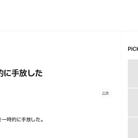
Pi
時的に手放した
出典
準を一時的に手放した。