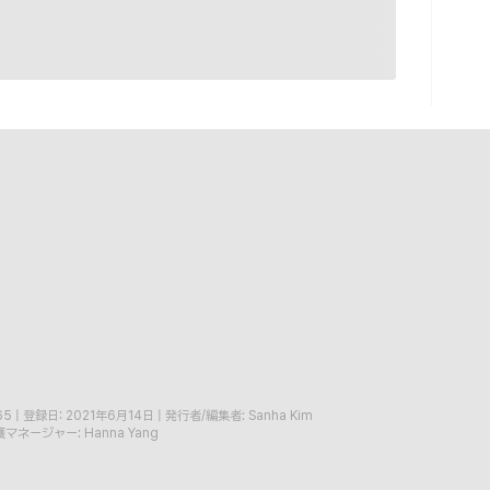
65
|
登録日: 2021年6月14日
|
発行者/編集者: Sanha Kim
マネージャー: Hanna Yang