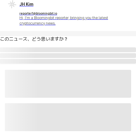
JH Kim
reporter1@bloomingbit.io
Hi, I'm a Bloomingbit reporter, bringing you the latest
cryptocurrency news.
このニュース、どう思いますか？