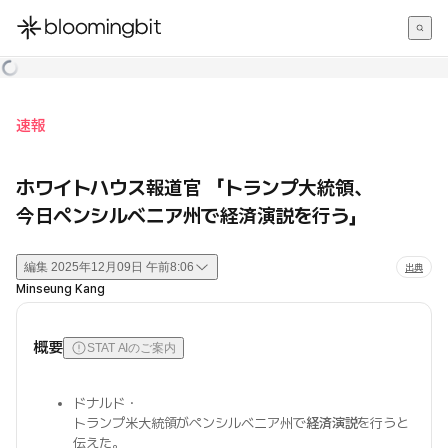
한국어
English
日本語
速報
ホワイトハウス報道官 「トランプ大統領、
今日ペンシルベニア州で経済演説を行う」
編集
2025年12月09日 午前8:06
出典
Minseung Kang
概要
STAT AIのご案内
ドナルド・
トランプ米大統領がペンシルベニア州で
経済演説
を行うと
伝えた。