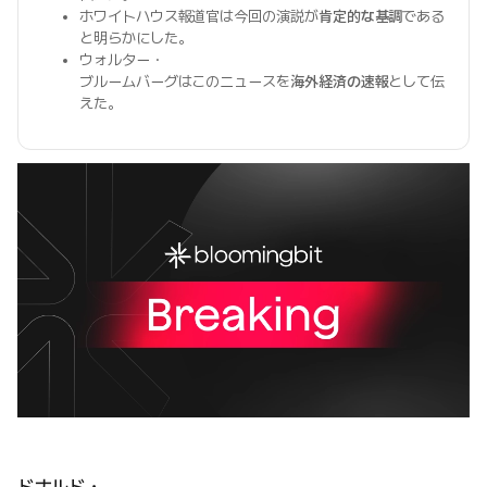
ホワイトハウス報道官は今回の演説が
肯定的な基調
である
と明らかにした。
ウォルター・
ブルームバーグはこのニュースを
海外経済の速報
として伝
えた。