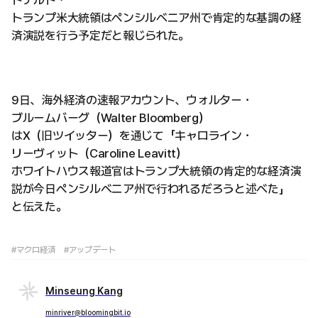
ドナルド・
トランプ米大統領はペンシルベニア州で肯定的な基調の経
済演説を行う予定だと報じられた。
9日、海外経済の速報アカウント、ウォルター・
ブルームバーグ（Walter Bloomberg）
はX（旧ツイッター）を通じて「キャロライン・
リーヴィット（Caroline Leavitt）
ホワイトハウス報道官はトランプ大統領の肯定的な経済演
説が今日ペンシルベニア州で行われるだろうと述べた」
と伝えた。
#マクロ経済
#アップデート
Minseung Kang
minriver@bloomingbit.io