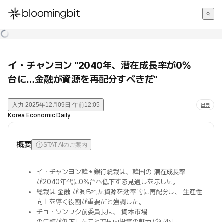
한국어
English
日本語
イ・チャンヨン "2040年、潜在成長率が0%
台に…金融が資源を再配分すべきだ"
入力
2025年12月09日 午前12:05
出典
Korea Economic Daily
概要
STAT AIのご案内
イ・チャンヨン韓国銀行総裁は、韓国の
潜在成長率
が2040年代に0%台へ低下する見通しを示した。
総裁は
金融
が限られた資源を効率的に再配分し、
生産性
向上を導く役割が重要だと強調した。
チョ・ソンウク前委員長は、
資本市場
の信頼が低下したことで国内投資の魅力が減少し、