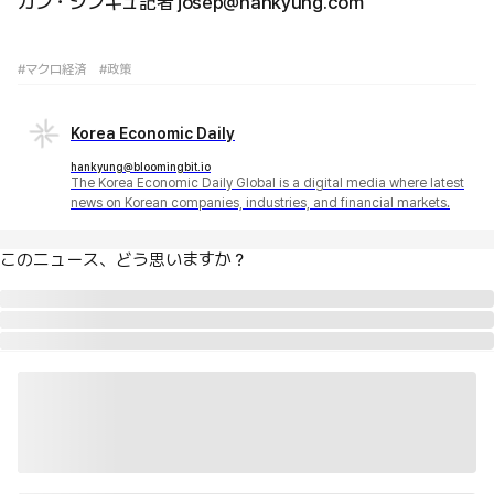
カン・ジンギュ記者 josep@hankyung.com
#マクロ経済
#政策
Korea Economic Daily
hankyung@bloomingbit.io
The Korea Economic Daily Global is a digital media where latest
news on Korean companies, industries, and financial markets.
このニュース、どう思いますか？