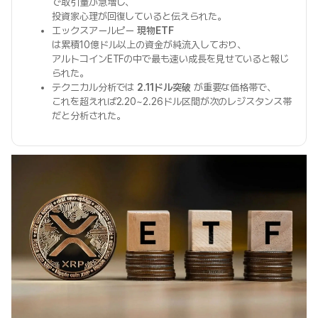
で取引量が急増し、
投資家心理が回復していると伝えられた。
エックスアールピー
現物ETF
は累積10億ドル以上の資金が純流入しており、
アルトコインETFの中で最も速い成長を見せていると報じ
られた。
テクニカル分析では
2.11ドル突破
が重要な価格帯で、
これを超えれば2.20~2.26ドル区間が次のレジスタンス帯
だと分析された。