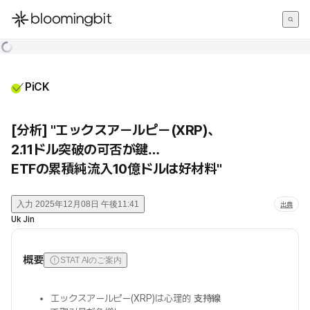
한국어
English
日本語
PiCK
[分析] "エックスアールピー(XRP)、
2.11ドル突破の可否が鍵…
ETFの累積純流入10億ドルは好材料"
入力
2025年12月08日 午後11:41
出典
Uk Jin
概要
STAT AIのご案内
エックスアールピー(XRP)は心理的
支持線