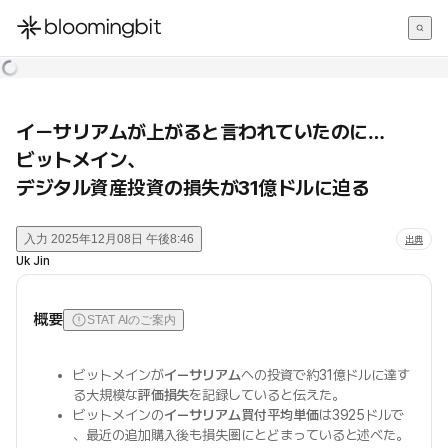
한국어
English
日本語
イーサリアムが上がると言われていたのに…
ビットメイン、
デジタル資産投資の損失が31億ドルに迫る
入力
2025年12月08日 午後8:46
出典
Uk Jin
概要
STAT AIのご案内
ビットメインが
イーサリアム
への投資で約31億ドルに達す
る大規模な
評価損失
を記録していると伝えた。
ビットメインの
イーサリアム買付平均単価
は3925ドルで
、最近の追加購入後も損失圏にとどまっていると述べた。