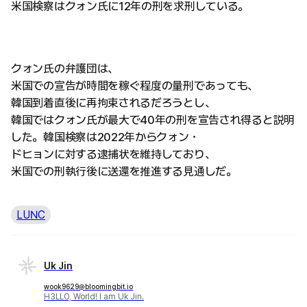
米国検察はクォン氏に12年の刑を求刑している。
クォン氏の弁護団は、
米国での宣告が時間を稼ぐ程度の量刑であっても、
韓国到着直後に再拘束されるだろうとし、
韓国ではクォン氏が最大で40年の刑を宣告され得ると説明
した。韓国検察は2022年からクォン・
ドヒョンに対する逮捕状を維持しており、
米国での刑執行後に送還を推進する見通しだ。
LUNC
Uk Jin
wook9629@bloomingbit.io
H3LLO, World! I am Uk Jin.