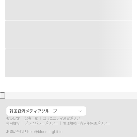
韓国経済メディアグループ
おしらせ
記者一覧
コミュニティ運営ポリシー
利用規約
プライバシーポリシー
倫理規範・青少年保護ポリシー
お問い合わせ
help@bloomingbit.io