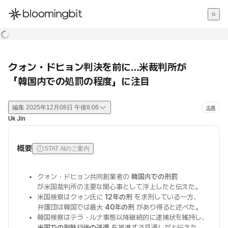
한국어
English
日本語
クォン・ドヒョン判決を前に…米裁判所が
「韓国内での処罰の程度」に注目
編集
2025年12月08日 午後8:06
出典
Uk Jin
概要
STAT AIのご案内
クォン・ドヒョン共同創業者の
韓国内での刑罰
が米国裁判所の主要な関心事として浮上したと伝えた。
米国検察はクォン氏に
12年の刑
を求刑している一方、
弁護団は韓国では最大
40年の刑
があり得ると述べた。
韓国検察はテラ・ルナ事態以降継続的に逮捕状を維持し、
米国での刑執行後の送還
を推進する見通しだと伝えた。