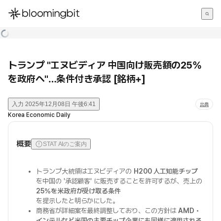
한국어
English
日本語
トランプ "エヌビディア 中国向け販売額の25%
を政府へ"…条件付き承認 [銘柄+]
入力
2025年12月08日 午後6:41
出典
Korea Economic Daily
概要
STAT AIのご案内
トランプ大統領はエヌビディアの
H200 人工知能チップ
を中国の '承認顧客' に販売することを許可するが、売上の
25%を米政府が受け取る条件
を提示したと明らかにした。
商務省が詳細案を最終調整しており、この方針は
AMD・
インテルなど米国の主要チップ企業にも同様に適用される