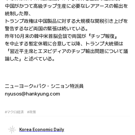
中国がかつて高級チップ生産に必要なレアアースの輸出を
統制した際、
トランプ政権は中国製品に対する大規模な関税引き上げを
警告するなど両国の緊張は続いている。
昨年10月末の韓中米首脳会談で両国が『チップ報復』
を中止する暫定休戦に合意して以降、トランプ大統領は
「習近平主席とエヌビディアのチップ輸出問題について議
論した」と述べている。
ニューヨーク=パク・シニョン特派員
nyusos@hankyung.com
#マクロ経済
#政策
Korea Economic Daily