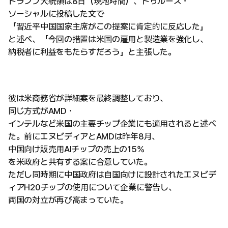
トランプ大統領は8日（現地時間）、トゥルース・
ソーシャルに投稿した文で
「習近平中国国家主席がこの提案に肯定的に反応した」
と述べ、「今回の措置は米国の雇用と製造業を強化し、
納税者に利益をもたらすだろう」と主張した。
彼は米商務省が詳細案を最終調整しており、
同じ方式がAMD・
インテルなど米国の主要チップ企業にも適用されると述べ
た。前にエヌビディアとAMDは昨年8月、
中国向け販売用AIチップの売上の15%
を米政府と共有する案に合意していた。
ただし同時期に中国政府は自国向けに設計されたエヌビデ
ィアH20チップの使用について企業に警告し、
両国の対立が再び高まっていた。