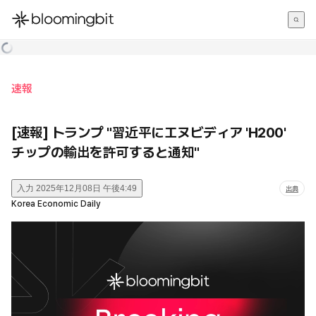
한국어
English
日本語
速報
[速報] トランプ "習近平にエヌビディア 'H200'
チップの輸出を許可すると通知"
入力
2025年12月08日 午後4:49
出典
Korea Economic Daily