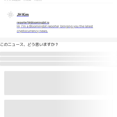
JH Kim
reporter1@bloomingbit.io
Hi, I'm a Bloomingbit reporter, bringing you the latest
cryptocurrency news.
このニュース、どう思いますか？