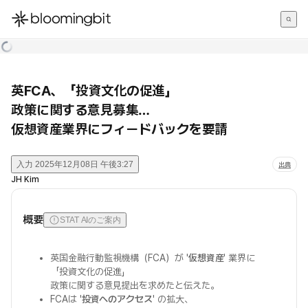
한국어
English
日本語
英FCA、「投資文化の促進」
政策に関する意見募集…
仮想資産業界にフィードバックを要請
入力
2025年12月08日 午後3:27
出典
JH Kim
概要
STAT AIのご案内
英国金融行動監視機構（FCA）が '
仮想資産
' 業界に
「投資文化の促進」
政策に関する意見提出を求めたと伝えた。
FCAは '
投資へのアクセス
' の拡大、