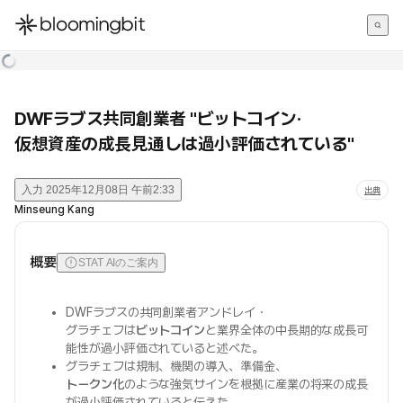
한국어
English
日本語
DWFラブス共同創業者 "ビットコイン·
仮想資産の成長見通しは過小評価されている"
入力
2025年12月08日 午前2:33
出典
Minseung Kang
概要
STAT AIのご案内
DWFラブスの共同創業者アンドレイ・
グラチェフは
ビットコイン
と業界全体の中長期的な成長可
能性が過小評価されていると述べた。
グラチェフは規制、機関の導入、準備金、
トークン化
のような強気サインを根拠に産業の将来の成長
が過小評価されていると伝えた。