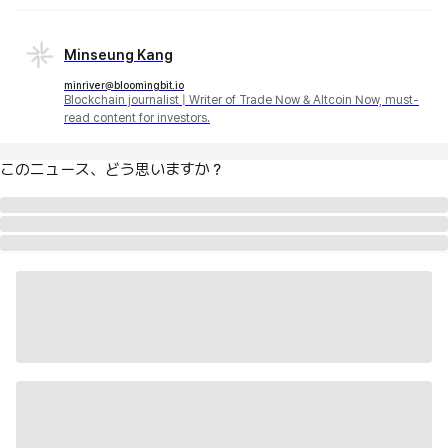
Minseung Kang
minriver@bloomingbit.io
Blockchain journalist | Writer of Trade Now & Altcoin Now, must-
read content for investors.
このニュース、どう思いますか？