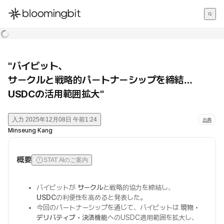
한국어
English
日本語
"バイビット、
サークルと戦略的パートナーシップを締結…
USDCの活用範囲拡大"
入力
2025年12月08日 午前1:24
出典
Minseung Kang
概要
STAT AIのご案内
バイビットが
サークル
と戦略的協力を締結し、
USDC
の利便性を高めると発表した。
今回のパートナーシップを通じて、バイビットは
現物・
デリバティブ・決済機能
へのUSDC適用範囲を拡大し、