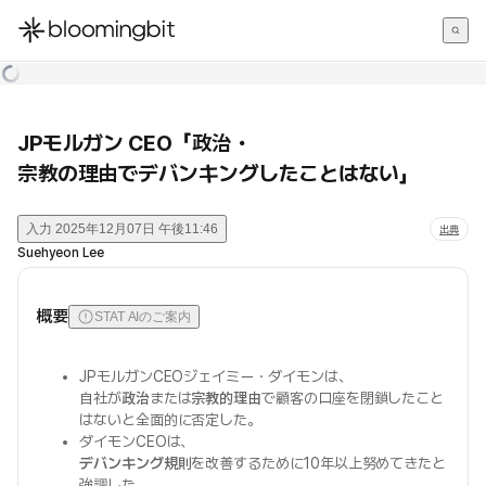
한국어
English
日本語
JPモルガン CEO「政治・
宗教の理由でデバンキングしたことはない」
入力
2025年12月07日 午後11:46
出典
Suehyeon Lee
概要
STAT AIのご案内
JPモルガンCEOジェイミー・ダイモンは、
自社が
政治
または
宗教的理由
で顧客の口座を閉鎖したこと
はないと全面的に否定した。
ダイモンCEOは、
デバンキング規則
を改善するために10年以上努めてきたと
強調した。