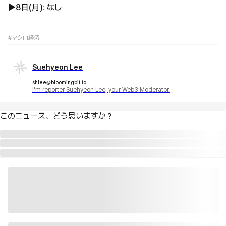
▶︎8日(月): なし
#マクロ経済
Suehyeon Lee
shlee@bloomingbit.io
I'm reporter Suehyeon Lee, your Web3 Moderator.
このニュース、どう思いますか？