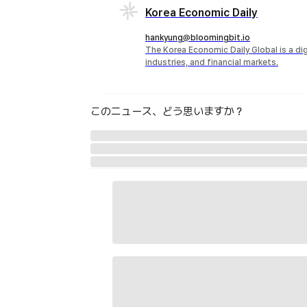
Korea Economic Daily
hankyung@bloomingbit.io
The Korea Economic Daily Global is a d
industries, and financial markets.
このニュース、どう思いますか？