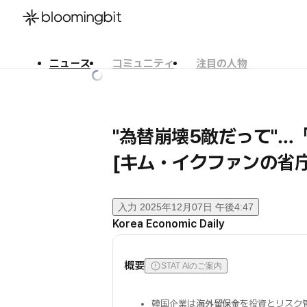
ニュース
コミュニティ
注目の人物
한국어
English
日本語
"為替崩壊5敵だって"
[キム・イクファンの省
入力
2025年12月07日 午後4:47
Korea Economic Daily
概要
STAT AIのご案内
韓国企業は
海外留保金
を投資とリスク