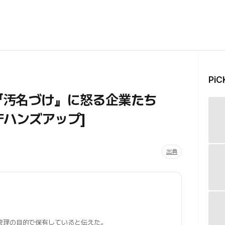
Pi
…『汚名づけ』に怒る企業たち
庁ハンズアップ]
出典
管理の目的で保有していると伝えた。