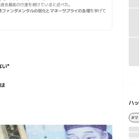
、過去最高の行進を続けていると述べた。
済ファンダメンタルの弱化とマネーサプライの急増
を挙げて
い"
は
ハ
#