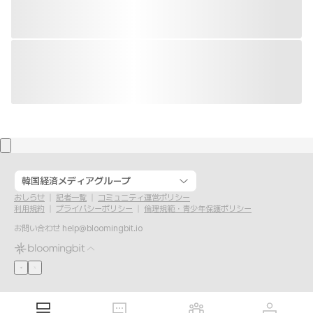
韓国経済メディアグループ
おしらせ
記者一覧
コミュニティ運営ポリシー
利用規約
プライバシーポリシー
倫理規範・青少年保護ポリシー
お問い合わせ
help@bloomingbit.io