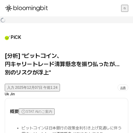
한국어
English
日本語
PiCK
[分析] "ビットコイン、
円キャリートレード清算懸念を振り払ったが…
別のリスクが浮上"
入力
2025年12月07日 午前1:24
出典
Uk Jin
概要
STAT AIのご案内
ビットコインは日本銀行の政策金利引き上げ見通しに伴う