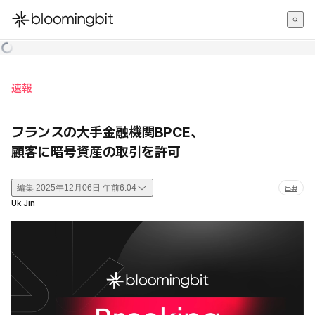
한국어
English
日本語
速報
フランスの大手金融機関BPCE、
顧客に暗号資産の取引を許可
編集
2025年12月06日 午前6:04
出典
Uk Jin